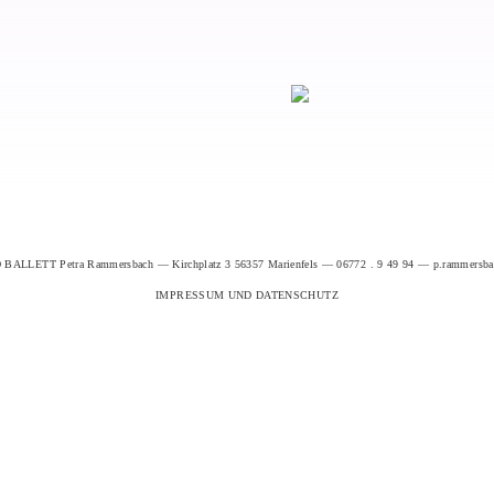
BALLETT Petra Rammersbach — Kirchplatz 3 56357 Marienfels — 06772 . 9 49 94 — p.rammersb
IMPRESSUM UND DATENSCHUTZ